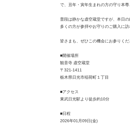
で、丑年・寅年生まれの方の守り本尊
普段は静かな虚空蔵堂ですが、本日の
多くの方が参拝やお守りのご購入に訪
皆さまも、ぜひこの機会にお参りくだ
■開催場所
観音寺 虚空蔵堂
〒321-1411
栃木県日光市稲荷町１丁目
■アクセス
東武日光駅より徒歩約10分
■日程
2026年01月09日(金)