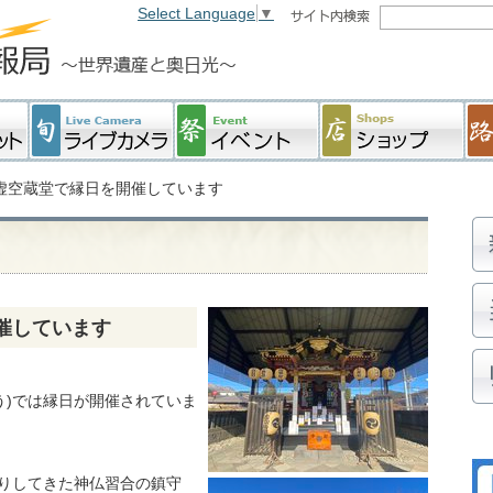
Select Language
▼
 虚空蔵堂で縁日を開催しています
催しています
う)では縁日が開催されていま
りしてきた神仏習合の鎮守