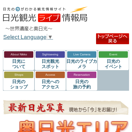
Select Language
▼
About Nikko
Sightseeing
Live Camera
Event
日光に
日光観光
日光のライブカ
日光の
ついて
スポット
メラ
イベント
Shops
Access
Reservation
日光の
日光への
日光の
ショップ
アクセス
旅の予約