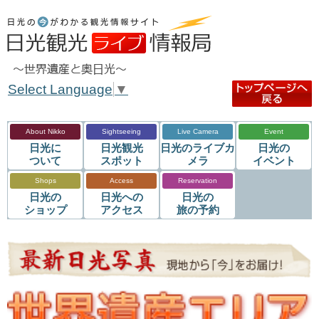
Select Language
▼
About Nikko
Sightseeing
Live Camera
Event
日光に
日光観光
日光のライブカ
日光の
ついて
スポット
メラ
イベント
Shops
Access
Reservation
日光の
日光への
日光の
ショップ
アクセス
旅の予約