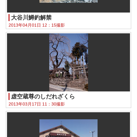
大谷川鱒釣解禁
2013年04月01日 12：15撮影
虚空蔵尊のしだれざくら
2013年03月17日 11：30撮影