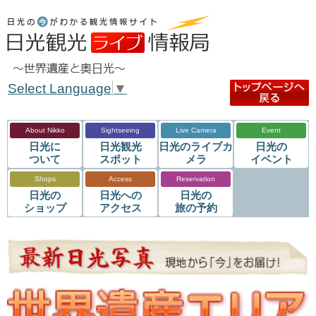
Select Language
▼
About Nikko
Sightseeing
Live Camera
Event
日光に
日光観光
日光のライブカ
日光の
ついて
スポット
メラ
イベント
Shops
Access
Reservation
日光の
日光への
日光の
ショップ
アクセス
旅の予約