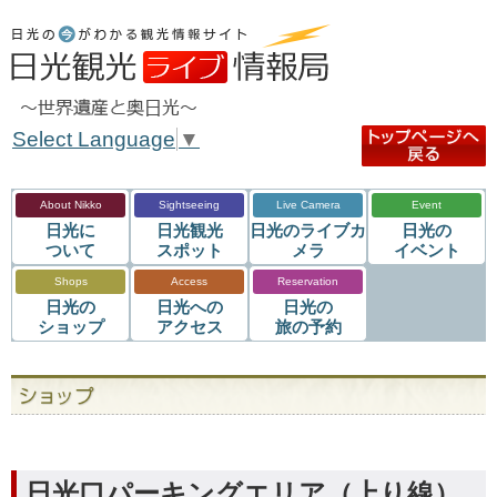
Select Language
▼
About Nikko
Sightseeing
Live Camera
Event
日光に
日光観光
日光のライブカ
日光の
ついて
スポット
メラ
イベント
Shops
Access
Reservation
日光の
日光への
日光の
ショップ
アクセス
旅の予約
日光口パーキングエリア（上り線）