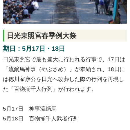
日光東照宮春季例大祭
期日：5月17日・18日
日光東照宮で最も盛大に行われる行事で、17日は
「流鏑馬神事（やぶさめ）」が奉納され、18日に
は徳川家康公を日光へ改葬した際の行列を再現し
た「百物揃千人行列」が行われます。
5月17日 神事流鏑馬
5月18日 百物揃千人武者行列