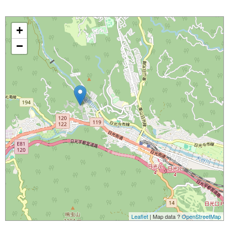
+
−
Leaflet
| Map data ?
OpenStreetMap