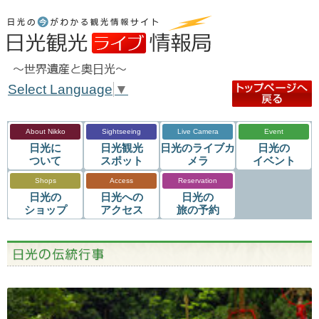
Select Language
▼
About Nikko
Sightseeing
Live Camera
Event
日光に
日光観光
日光のライブカ
日光の
ついて
スポット
メラ
イベント
Shops
Access
Reservation
日光の
日光への
日光の
ショップ
アクセス
旅の予約