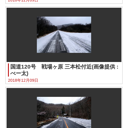
国道120号 戦場ヶ原 三本松付近(画像提供 :
べー太)
2018年12月09日