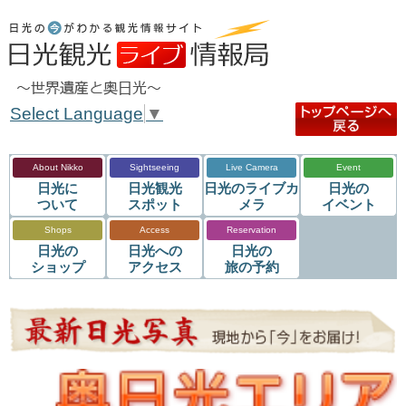
Select Language
▼
About Nikko
Sightseeing
Live Camera
Event
日光に
日光観光
日光のライブカ
日光の
ついて
スポット
メラ
イベント
Shops
Access
Reservation
日光の
日光への
日光の
ショップ
アクセス
旅の予約