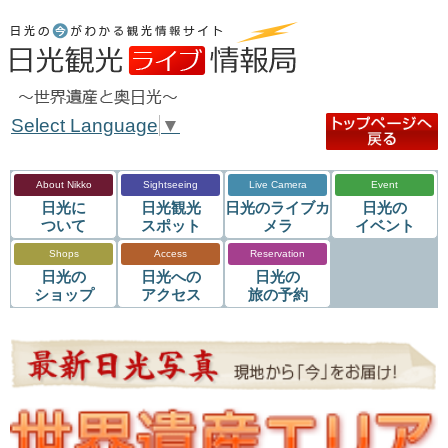
Select Language
▼
About Nikko
Sightseeing
Live Camera
Event
日光に
日光観光
日光のライブカ
日光の
ついて
スポット
メラ
イベント
Shops
Access
Reservation
日光の
日光への
日光の
ショップ
アクセス
旅の予約