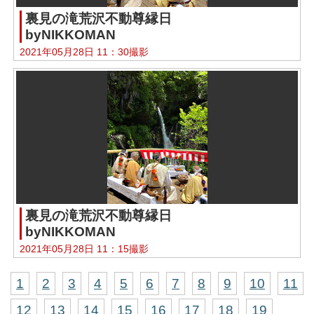
裏見の滝荒沢不動尊縁日
byNIKKOMAN
2021年05月28日 11：30撮影
裏見の滝荒沢不動尊縁日
byNIKKOMAN
2021年05月28日 11：15撮影
1
2
3
4
5
6
7
8
9
10
11
12
13
14
15
16
17
18
19