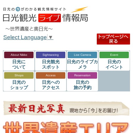
Select Language
▼
About Nikko
Sightseeing
Live Camera
Event
日光に
日光観光
日光のライブカ
日光の
ついて
スポット
メラ
イベント
Shops
Access
Reservation
日光の
日光への
日光の
ショップ
アクセス
旅の予約