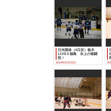
日光国体（4日目）栃木
11VS０福島 氷上の格闘
技！
2014年01月31日
20