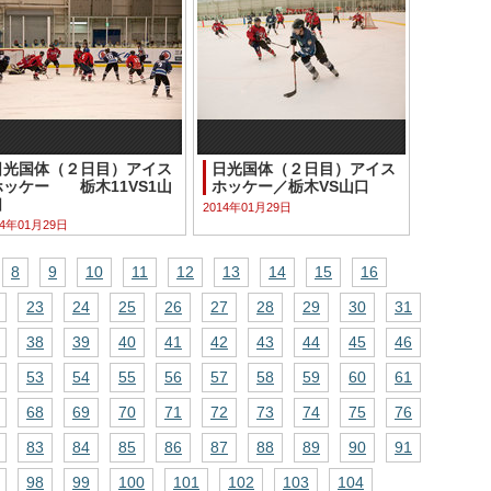
日光国体（２日目）アイス
日光国体（２日目）アイス
ホッケー 栃木11VS1山
ホッケー／栃木VS山口
口
2014年01月29日
14年01月29日
8
9
10
11
12
13
14
15
16
23
24
25
26
27
28
29
30
31
38
39
40
41
42
43
44
45
46
53
54
55
56
57
58
59
60
61
68
69
70
71
72
73
74
75
76
83
84
85
86
87
88
89
90
91
98
99
100
101
102
103
104