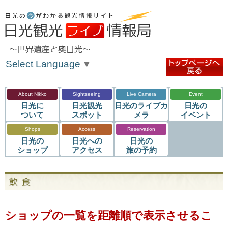
Select Language
▼
About Nikko
Sightseeing
Live Camera
Event
日光に
日光観光
日光のライブカ
日光の
ついて
スポット
メラ
イベント
Shops
Access
Reservation
日光の
日光への
日光の
ショップ
アクセス
旅の予約
ショップの一覧を距離順で表示させるこ